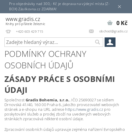
Pro objednávky nad 300,- Kč je doprava na výdejní místa (Z-
BOX) Zásilkovna.cz ZDARMA!
www.gradis.cz
0 Kč
Knihy pro přátele železnic
obchod@gradis.cz
+420 603 429 715
PODMÍNKY OCHRANY
OSOBNÍCH ÚDAJŮ
ZÁSADY PRÁCE S OSOBNÍMI
ÚDAJI
Společnost
Gradis Bohemia, s.r.o.
, IČO 25690027 se sídlem
Drnovská 41/40, 160 00 Praha 6, jakožto provozovatel webových
stránek a e-shopu na URL adrese
https://www.gradis.cz
pro
poskytování služeb a prodej zboží na uvedených webových
stránkách zpracovává některé osobní údaje.
Zpracování osobních údajů upravuje zejména nařízení Evropského