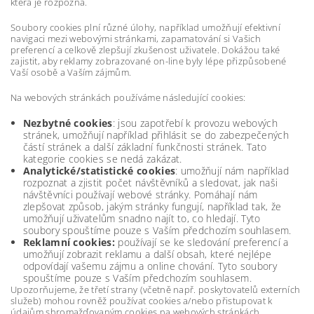
která je rozpozná.
Soubory cookies plní různé úlohy, například umožňují efektivní
navigaci mezi webovými stránkami, zapamatování si Vašich
preferencí a celkově zlepšují zkušenost uživatele. Dokážou také
zajistit, aby reklamy zobrazované on-line byly lépe přizpůsobené
Vaší osobě a Vaším zájmům.
Na webových stránkách používáme následující cookies:
Nezbytné cookies
: jsou zapotřebí k provozu webových
stránek, umožňují například přihlásit se do zabezpečených
částí stránek a další základní funkčnosti stránek. Tato
kategorie cookies se nedá zakázat.
Analytické/statistické cookies
: umožňují nám například
rozpoznat a zjistit počet návštěvníků a sledovat, jak naši
návštěvníci používají webové stránky. Pomáhají nám
zlepšovat způsob, jakým stránky fungují, například tak, že
umožňují uživatelům snadno najít to, co hledají. Tyto
soubory spouštíme pouze s Vaším předchozím souhlasem.
Reklamní cookies:
používají se ke sledování preferencí a
umožňují zobrazit reklamu a další obsah, které nejlépe
odpovídají vašemu zájmu a online chování. Tyto soubory
spouštíme pouze s Vaším předchozím souhlasem.
Upozorňujeme, že třetí strany (včetně např. poskytovatelů externích
služeb) mohou rovněž používat cookies a/nebo přistupovat k
údajům shromažďovaným cookies na webových stránkách.