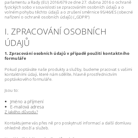
parlamentu a Rady (EU) 2016/679 ze dne 27. dubna 2016 o ochraně
fyzických sobo v souvislosti se zpracováním osobních údajů a o
volném pohybu těchto údajů a o zrušení směrnice 95/46/ES (obecné
nařízení o ochraně osobních údajů) („GDPR“)
I. ZPRACOVÁNÍ OSOBNÍCH
ÚDAJŮ
1. Zpracování osobních údajů v případě použití kontaktního
formuláře
Pokud poptáváte naše produkty a služby, budeme pracovat s vašimi
kontaktními údaji, které nám sdělíte, hlavně prostřednictvím
poptávkového formuláře.
Jsou to:
Jméno a příjmení
E-mailová adresa
Z jakého důvodu?
Kontaktujeme vás přes ně pro poskytnutí informací a další domluvu
ohledně zboží a služeb.