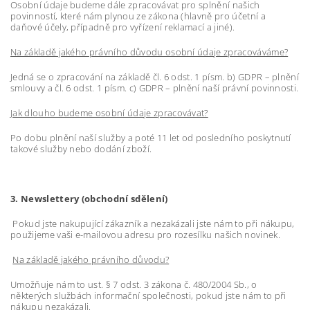
Osobní údaje budeme dále zpracovávat pro splnění našich
povinností, které nám plynou ze zákona (hlavně pro účetní a
daňové účely, případně pro vyřízení reklamací a jiné).
Na základě jakého právního důvodu osobní údaje zpracováváme?
Jedná se o zpracování na základě čl. 6 odst. 1 písm. b) GDPR – plnění
smlouvy a čl. 6 odst. 1 písm. c) GDPR – plnění naší právní povinnosti.
Jak dlouho budeme osobní údaje zpracovávat?
Po dobu plnění naší služby a poté 11 let od posledního poskytnutí
takové služby nebo dodání zboží.
3. Newslettery (obchodní sdělení)
Pokud jste nakupující zákazník a nezakázali jste nám to při nákupu,
použijeme vaši e-mailovou adresu pro rozesílku našich novinek.
Na základě jakého právního důvodu?
Umožňuje nám to ust. § 7 odst. 3 zákona č. 480/2004 Sb., o
některých službách informační společnosti, pokud jste nám to při
nákupu nezakázali.