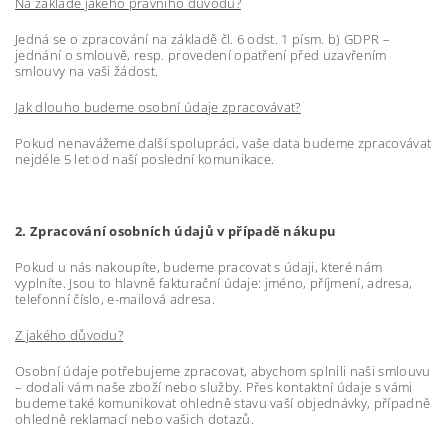
Na základě jakého právního důvodu?
Jedná se o zpracování na základě čl. 6 odst. 1 písm. b) GDPR –
jednání o smlouvě, resp. provedení opatření před uzavřením
smlouvy na vaši žádost.
Jak dlouho budeme osobní údaje zpracovávat?
Pokud nenavážeme další spolupráci, vaše data budeme zpracovávat
nejdéle 5 let od naší poslední komunikace.
2. Zpracování osobních údajů v případě nákupu
Pokud u nás nakoupíte, budeme pracovat s údaji, které nám
vyplníte. Jsou to hlavně fakturační údaje: jméno, příjmení, adresa,
telefonní číslo, e-mailová adresa.
Z jakého důvodu?
Osobní údaje potřebujeme zpracovat, abychom splnili naši smlouvu
– dodali vám naše zboží nebo služby. Přes kontaktní údaje s vámi
budeme také komunikovat ohledně stavu vaší objednávky, případně
ohledně reklamací nebo vašich dotazů.