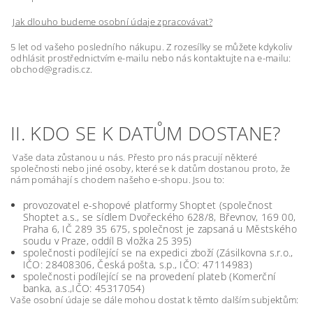
Jak dlouho budeme osobní údaje zpracovávat?
5 let od vašeho posledního nákupu. Z rozesílky se můžete kdykoliv
odhlásit prostřednictvím e-mailu nebo nás kontaktujte na e-mailu:
obchod@gradis.cz.
II. KDO SE K DATŮM DOSTANE?
Vaše data zůstanou u nás. Přesto pro nás pracují některé
společnosti nebo jiné osoby, které se k datům dostanou proto, že
nám pomáhají s chodem našeho e-shopu. Jsou to:
provozovatel e-shopové platformy Shoptet (společnost
Shoptet a.s., se sídlem Dvořeckého 628/8, Břevnov, 169 00,
Praha 6, IČ 289 35 675, společnost je zapsaná u Městského
soudu v Praze, oddíl B vložka 25 395)
společnosti podílející se na expedici zboží (Zásilkovna s.r.o.,
IČO: 28408306, Česká pošta, s.p., IČO: 47114983)
společnosti podílející se na provedení plateb (Komerční
banka, a.s.,IČO: 45317054)
Vaše osobní údaje se dále mohou dostat k těmto dalším subjektům: