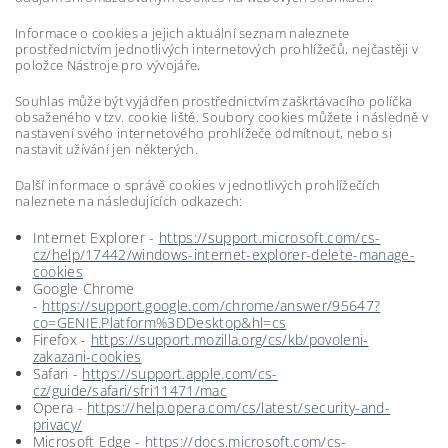
Informace o cookies a jejich aktuální seznam naleznete
prostřednictvím jednotlivých internetových prohlížečů, nejčastěji v
položce Nástroje pro vývojáře.
Souhlas může být vyjádřen prostřednictvím zaškrtávacího políčka
obsaženého v tzv. cookie liště. Soubory cookies můžete i následně v
nastavení svého internetového prohlížeče odmítnout, nebo si
nastavit užívání jen některých.
Další informace o správě cookies v jednotlivých prohlížečích
naleznete na následujících odkazech:
Internet Explorer -
https://support.microsoft.com/cs-
cz/help/17442/windows-internet-explorer-delete-manage-
cookies
Google Chrome
-
https://support.google.com/chrome/answer/95647?
co=GENIE.Platform%3DDesktop&hl=cs
Firefox -
https://support.mozilla.org/cs/kb/povoleni-
zakazani-cookies
Safari -
https://support.apple.com/cs-
cz/guide/safari/sfri11471/mac
Opera -
https://help.opera.com/cs/latest/security-and-
privacy/
Microsoft Edge -
https://docs.microsoft.com/cs-