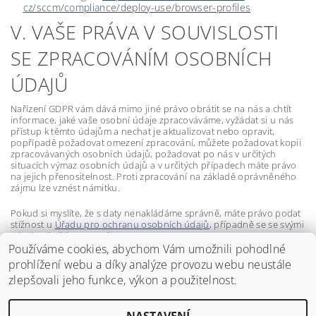
cz/sccm/compliance/deploy-use/browser-profiles
V. VAŠE PRÁVA V SOUVISLOSTI
SE ZPRACOVÁNÍM OSOBNÍCH
ÚDAJŮ
Nařízení GDPR vám dává mimo jiné právo obrátit se na nás a chtít
informace, jaké vaše osobní údaje zpracováváme, vyžádat si u nás
přístup k těmto údajům a nechat je aktualizovat nebo opravit,
popřípadě požadovat omezení zpracování, můžete požadovat kopii
zpracovávaných osobních údajů, požadovat po nás v určitých
situacích výmaz osobních údajů a v určitých případech máte právo
na jejich přenositelnost. Proti zpracování na základě oprávněného
zájmu lze vznést námitku.
Pokud si myslíte, že s daty nenakládáme správně, máte právo podat
stížnost u
Úřadu pro ochranu osobních údajů
, případně se se svými
nároky obrátit na soud.
Používáme cookies, abychom Vám umožnili pohodlné
Tyto podmínky jsou účinné od 1.1.2020.
prohlížení webu a díky analýze provozu webu neustále
zlepšovali jeho funkce, výkon a použitelnost.