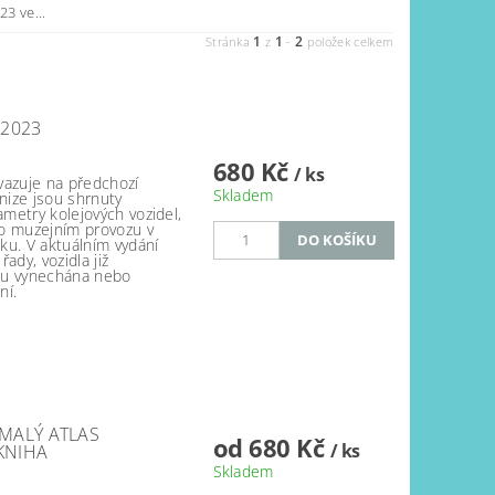
3 ve...
1
1
2
Stránka
z
-
položek celkem
 2023
680 Kč
/ ks
vazuje na předchozí
Skladem
knize jsou shrnuty
ametry kolejových vozidel,
bo muzejním provozu v
ku. V aktuálním vydání
ady, vozidla již
ou vynechána nebo
ní.
MALÝ ATLAS
od 680 Kč
/ ks
KNIHA
Skladem