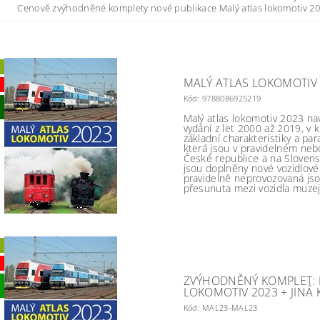
Cenově zvýhodněné komplety nové publikace Malý atlas lokomotiv 202
MALÝ ATLAS LOKOMOTIV
Kód:
9788086925219
Malý atlas lokomotiv 2023 na
vydání z let 2000 až 2019, v 
základní charakteristiky a par
která jsou v pravidelném ne
České republice a na Slovens
jsou doplněny nové vozidlové ř
pravidelně neprovozovaná js
přesunuta mezi vozidla muzej
ZVÝHODNĚNÝ KOMPLET: 
LOKOMOTIV 2023 + JINÁ 
Kód:
MAL23-MAL23