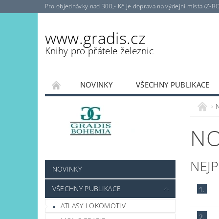
Pro objednávky nad 300,- Kč je doprava na výdejní místa (Z-B
www.gradis.cz
Knihy pro přátele železnic
NOVINKY
VŠECHNY PUBLIKACE
NO
NEJ
NOVINKY
VŠECHNY PUBLIKACE
1.
ATLASY LOKOMOTIV
2.