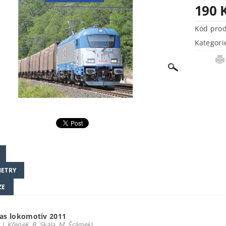
190 
Kód pro
Kategori
ETRY
ZE
las lokomotiv 2011
r, J. Křenek, B. Skála, M. Šrámek)