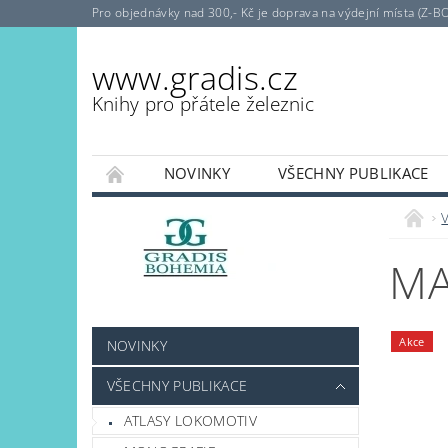
Pro objednávky nad 300,- Kč je doprava na výdejní místa (Z-B
www.gradis.cz
Knihy pro přátele železnic
NOVINKY
VŠECHNY PUBLIKACE
MA
Akce
NOVINKY
VŠECHNY PUBLIKACE
ATLASY LOKOMOTIV