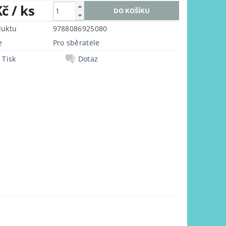
Kč
/ ks
duktu
9788086925080
e
Pro sběratele
Tisk
Dotaz